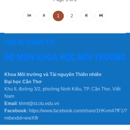
1
2
LIÊN HỆ CHÚNG TÔI
BỘ MÔN KHOA HỌC MÔI TRƯỜNG
Khoa Môi trường và Tài nguyên Thiên nhiên
Đại học Cần Thơ
Khu II, đường 3/2, phường Ninh Kiều, TP. Cần Thơ, Việt
Nam
Email
: khmt@st.ctu.edu.vn
Facebook
: https://www.facebook.com/share/1HKvm47fF1/?
mibextid=wwXIfr