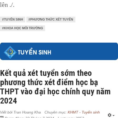
lên ./.
#TUYỂN SINH
#PHƯƠNG THỨC XÉT TUYỂN
#KHOA HỌC MÔI TRƯỜNG
Kết quả xét tuyển sớm theo
phương thức xét điểm học bạ
THPT vào đại học chính quy năm
2024
Viết bởi
Tran Hoang Kha
Chuyên mục:
KHMT - Tuyển sinh