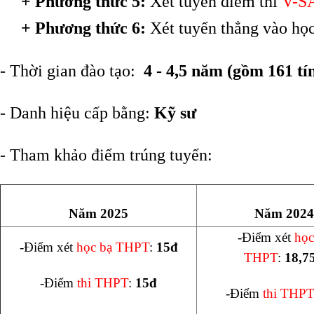
+ Phương thức 5:
Xét tuyển điểm thi
V-S
+ Phương thức 6:
Xét tuyển thẳng vào họ
- Thời gian đào tạo:
4 - 4,5 năm (gồm 161 tín
- Danh hiệu cấp bằng:
Kỹ sư
- Tham khảo điểm trúng tuyển:
Năm 2025
Năm 2024
-Điểm xét
học
-Điểm xét
học bạ THPT
:
15đ
THPT
:
18,7
-Điểm
thi THPT
:
15đ
-Điểm
thi THPT