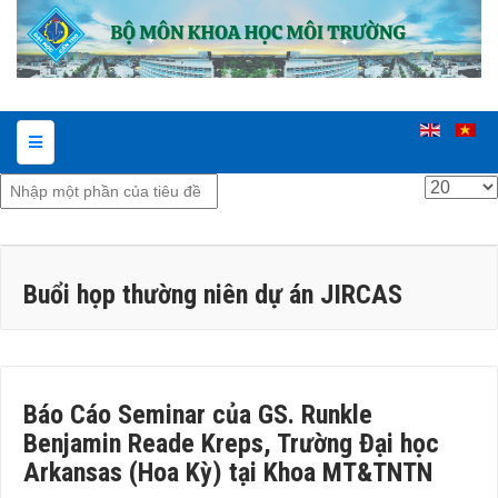
Nhập
Hiển
một
thị
phần
#
của
Buổi họp thường niên dự án JIRCAS
tiêu
đề
Báo Cáo Seminar của GS. Runkle
Benjamin Reade Kreps, Trường Đại học
Arkansas (Hoa Kỳ) tại Khoa MT&TNTN