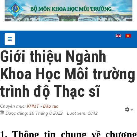
Giới thiệu Ngành
Khoa Học Môi trường
trình độ Thạc sĩ
Chuyên mục:
KHMT - Đào tạo
Được đăng: 16 Tháng 8 2022
Lượt xem: 1842
1. Thông tin chung về chương