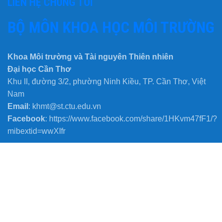
LIÊN HỆ CHÚNG TÔI
BỘ MÔN KHOA HỌC MÔI TRƯỜNG
Khoa Môi trường và Tài nguyên Thiên nhiên
Đại học Cần Thơ
Khu II, đường 3/2, phường Ninh Kiều, TP. Cần Thơ, Việt
Nam
Email
: khmt@st.ctu.edu.vn
Facebook
: https://www.facebook.com/share/1HKvm47fF1/?
mibextid=wwXIfr