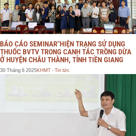
BÁO CÁO SEMINAR"HIỆN TRẠNG SỬ DỤNG
THUỐC BVTV TRONG CANH TÁC TRỒNG DỪA
Ở HUYỆN CHÂU THÀNH, TỈNH TIỀN GIANG
30 Tháng 6 2025
KHMT - Tin tức