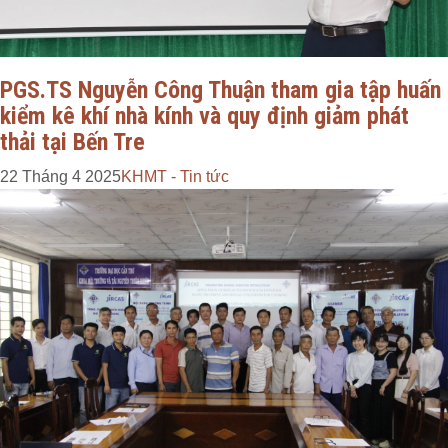
PGS.TS Nguyễn Công Thuận tham gia tập huấn
kiểm kê khí nhà kính và quy định giảm phát
thải tại Bến Tre
22 Tháng 4 2025
KHMT - Tin tức