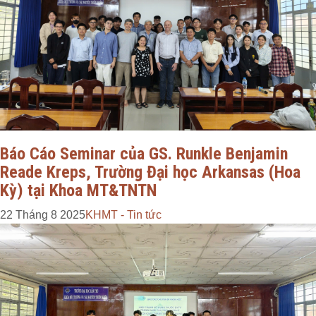
Báo Cáo Seminar của GS. Runkle Benjamin
Reade Kreps, Trường Đại học Arkansas (Hoa
Kỳ) tại Khoa MT&TNTN
22 Tháng 8 2025
KHMT - Tin tức