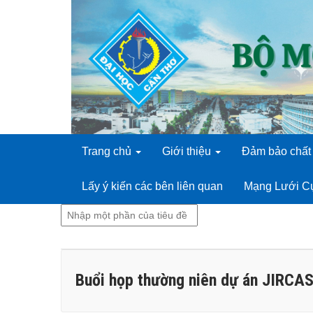
Trang chủ
Giới thiệu
Đảm bảo chất
Lấy ý kiến các bên liên quan
Mạng Lưới C
Nhập
một
phần
của
Buổi họp thường niên dự án JIRCA
tiêu
đề