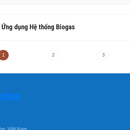
à Ứng dụng Hệ thống Biogas
1
2
3
RƯỜNG
Thơ, Việt Nam