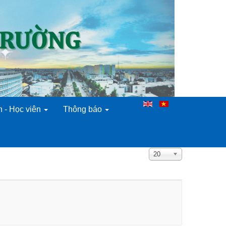
n - Học viên
Thông báo
Hiển
20
thị
#