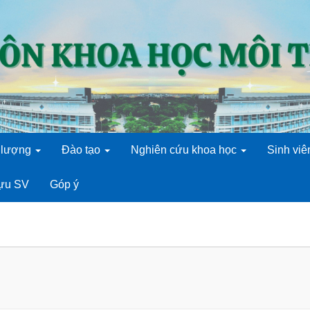
 lượng
Đào tạo
Nghiên cứu khoa học
Sinh viê
ựu SV
Góp ý
S