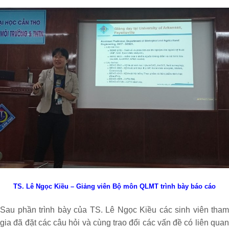
TS. Lê Ngọc Kiều – Giảng viên Bộ môn QLMT trình bày báo cáo
Sau phần trình bày của TS. Lê Ngọc Kiều các sinh viên tham
gia đã đặt các câu hỏi và cùng trao đổi các vấn đề có liên quan