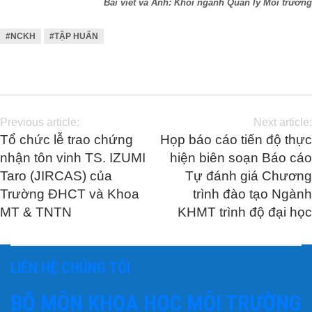
Bài viết và Ảnh: Khối ngành Quản lý Môi trường
#NCKH
#TẬP HUẤN
Previous article:
Next article:
Tổ chức lễ trao chứng
Họp báo cáo tiến độ thực
nhận tôn vinh TS. IZUMI
hiện biên soạn Báo cáo
Taro (JIRCAS) của
Tự đánh giá Chương
Trường ĐHCT và Khoa
trình đào tạo Ngành
MT & TNTN
KHMT trình độ đại học
LIÊN HỆ CHÚNG TÔI
BỘ MÔN KHOA HỌC MÔI TRƯỜNG